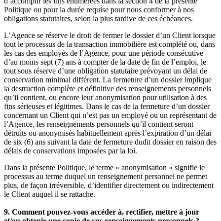
d’accomplir les fins énumérées dans la section 4 de la présente
Politique ou pour la durée requise pour nous conformer à nos
obligations statutaires, selon la plus tardive de ces échéances.
L’Agence se réserve le droit de fermer le dossier d’un Client lorsque
tout le processus de la transaction immobilière est complété ou, dans
les cas des employés de l’Agence, pour une période consécutive
d’au moins sept (7) ans à compter de la date de fin de l’emploi, le
tout sous réserve d’une obligation statutaire prévoyant un délai de
conservation minimal différent. La fermeture d’un dossier implique
la destruction complète et définitive des renseignements personnels
qu’il contient, ou encore leur anonymisation pour utilisation à des
fins sérieuses et légitimes. Dans le cas de la fermeture d’un dossier
concernant un Client qui n’est pas un employé ou un représentant de
l’Agence, les renseignements personnels qu’il contient seront
détruits ou anonymisés habituellement après l’expiration d’un délai
de six (6) ans suivant la date de fermeture dudit dossier en raison des
délais de conservations imposées par la loi.
Dans la présente Politique, le terme « anonymisation » signifie le
processus au terme duquel un renseignement personnel ne permet
plus, de façon irréversible, d’identifier directement ou indirectement
le Client auquel il se rattache.
9. Comment pouvez-vous accéder à, rectifier, mettre à jour
et/ou obtenir une copie de vos renseignements personnels ?