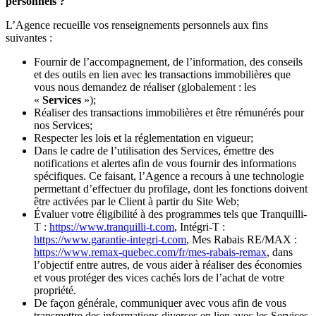
personnels ?
L’Agence recueille vos renseignements personnels aux fins
suivantes :
Fournir de l’accompagnement, de l’information, des conseils
et des outils en lien avec les transactions immobilières que
vous nous demandez de réaliser (globalement : les
«
Services
»);
Réaliser des transactions immobilières et être rémunérés pour
nos Services;
Respecter les lois et la réglementation en vigueur;
Dans le cadre de l’utilisation des Services, émettre des
notifications et alertes afin de vous fournir des informations
spécifiques. Ce faisant, l’Agence a recours à une technologie
permettant d’effectuer du profilage, dont les fonctions doivent
être activées par le Client à partir du Site Web;
Évaluer votre éligibilité à des programmes tels que Tranquilli-
T :
https://www.tranquilli-t.com
, Intégri-T :
https://www.garantie-integri-t.com
, Mes Rabais RE/MAX :
https://www.remax-quebec.com/fr/mes-rabais-remax
, dans
l’objectif entre autres, de vous aider à réaliser des économies
et vous protéger des vices cachés lors de l’achat de votre
propriété.
De façon générale, communiquer avec vous afin de vous
transmettre des informations diverses en lien avec les Services