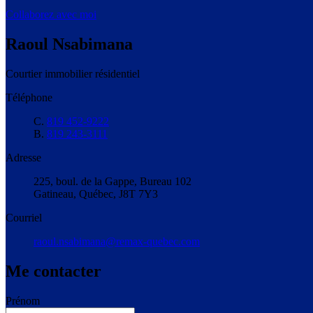
Collaborez avec moi
Raoul Nsabimana
Courtier immobilier résidentiel
Téléphone
C.
819 452-9222
B.
819 243-3111
Adresse
225, boul. de la Gappe, Bureau 102
Gatineau, Québec, J8T 7Y3
Courriel
raoul.nsabimana@remax-quebec.com
Me contacter
Prénom